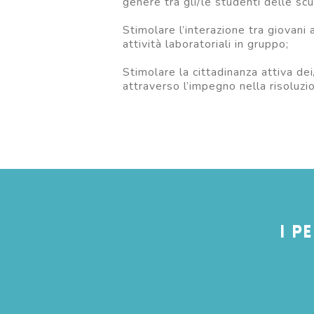
genere tra gli/le studenti delle scu
Stimolare l’interazione tra giovani 
attività laboratoriali in gruppo;
Stimolare la cittadinanza attiva dei
attraverso l’impegno nella risoluzi
I p