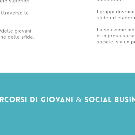
ole superiori;
I gruppi dovrann
attraverso le
sfide ed elabora
La soluzione ind
/delle giovani
di impresa socia
one delle sfide.
sociale, sia un 
ercorsi di Giovani & Social Busi