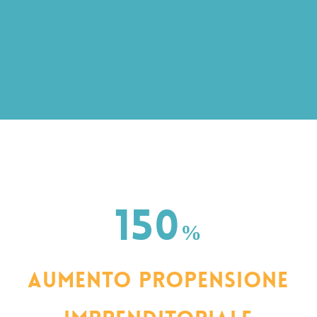
150
%
Aumento propensione