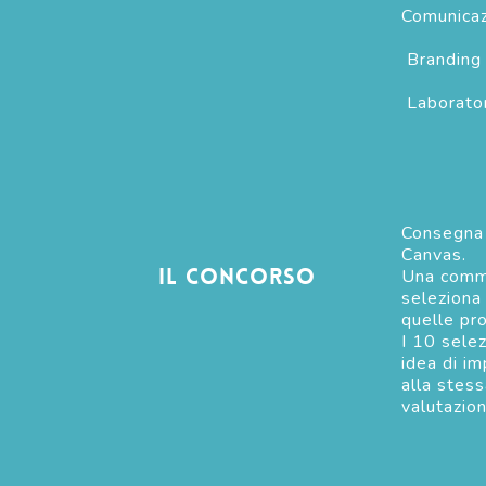
Comunicaz
Branding
Laborator
Consegna 
Canvas.
Il concorso
Una commi
seleziona 
quelle pr
I 10 selez
idea di im
alla stes
valutazion