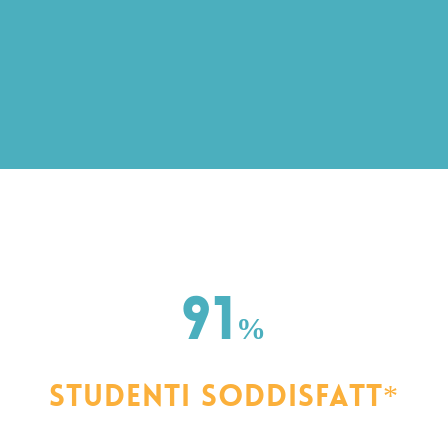
91
%
Studenti soddisfatt*