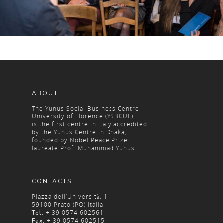
ABOUT
The Yunus Social Business Centre
University of Florence (YSBCUF)
is the first centre in Italy accredited
by the Yunus Centre in Dhaka,
founded by Nobel Peace Prize
laureate Prof. Muhammad Yunus.
CONTACTS
Piazza dell’Università, 1
59100 Prato (PO) Italia
+ 39 0574 602561
Tel:
+ 39 0574 602515
Fax: